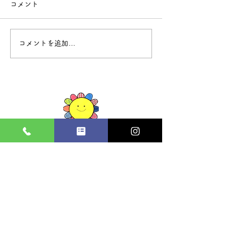
コメント
6月 園だより
7月 給食だより🌻
コメントを追加…
境ひまわりこども園
〒684-0033 鳥取県境港市上道町２１７１−１
Tel :
0859-30-4823
Fax :
0859-30-4824
​開園時間
月 火 水 木 金 土 日 祝
通常保育
◯ ◯ ◯ ◯ ◯ ◯ ／ ／
7:30-18:30
延長保育18:30-
◯ ◯ ◯ ◯ ◯ ◯ ／ ／
19:00