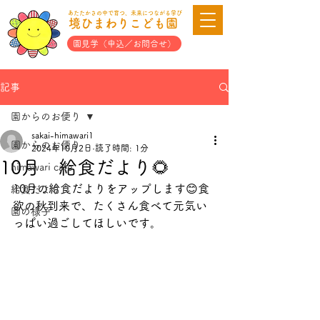
あたたかさの中で育つ、未来につながる学び
境ひまわりこども園
園見学（申込／お問合せ）
記事
園からのお便り
sakai-himawari1
園からのお便り
2024年10月2日
読了時間: 1分
10月 給食だより🌻
himawari cafe
10月の給食だよりをアップします😊食
給食だより
欲の秋到来で、たくさん食べて元気い
園の様子
っぱい過ごしてほしいです。