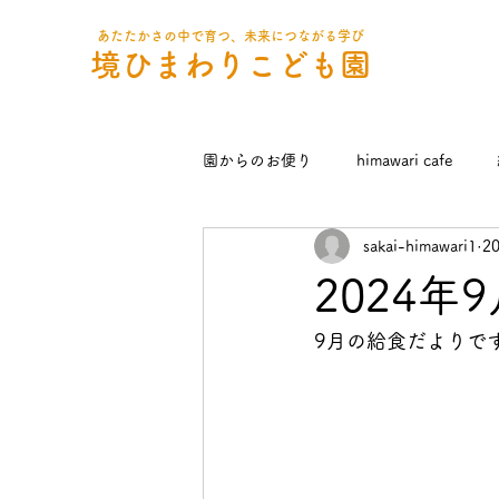
あたたかさの中で育つ、未来につながる学び
境ひまわりこども園
園からのお便り
himawari cafe
sakai-himawari1
2
2024
9月の給食だよりで