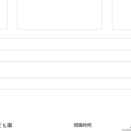
6月
7月 給食だより🌻
ども園
​開園時間