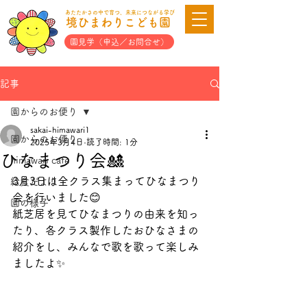
あたたかさの中で育つ、未来につながる学び
境ひまわりこども園
園見学（申込／お問合せ）
記事
園からのお便り
sakai-himawari1
園からのお便り
2025年3月4日
読了時間: 1分
ひなまつり会🎎
himawari cafe
3月3日は全クラス集まってひなまつり
給食だより
会を行いました😊
園の様子
紙芝居を見てひなまつりの由来を知っ
たり、各クラス製作したおひなさまの
紹介をし、みんなで歌を歌って楽しみ
ましたよ✨