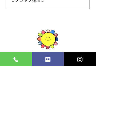
コメントを追加…
境ひまわりこども園
〒684-0033 鳥取県境港市上道町２１７１−１
Tel :
0859-30-4823
Fax :
0859-30-4824
​開園時間
月 火 水 木 金 土 日 祝
通常保育
◯ ◯ ◯ ◯ ◯ ◯ ／ ／
7:30-18:30
延長保育18:30-
◯ ◯ ◯ ◯ ◯ ◯ ／ ／
19:00
境港市