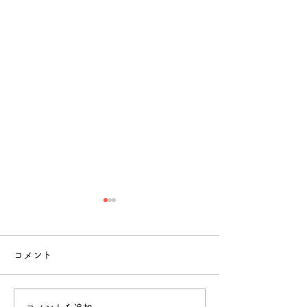
コメント
豆まき集会👹
サツマイモの苗植え🍠