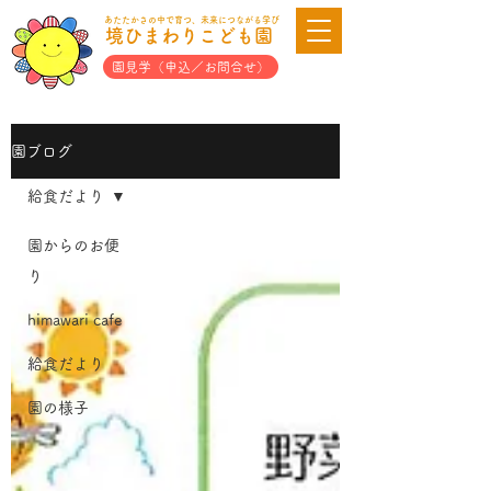
あたたかさの中で育つ、未来につながる学び
境ひまわりこども園
園見学（申込／お問合せ）
園ブログ
給食だより
園からのお便
り
himawari cafe
給食だより
園の様子